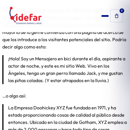
Saltar
Esta es una página de ejemplo. Es diferente de una entrada
0
al
de blog porque se quedará en ese lugar y se mostrará en la
contenido
navegación de tu sitio (en la mayoría de los temas). La
mayoría de la gente comienza con una página de acerca de
que los introduce a los visitantes potenciales del sitio. Podría
decir algo como esto:
¡Hola! Soy un Mensajero en bici durante el día, aspirante a
actor de noche, y este es mi sitio Web. Vivo en los
Ángeles, tengo un gran perro llamado Jack, y me gustan
las piñas coladas. (Y estar atrapados en la lluvia.)
…o algo así:
La Empresa Doohickey XYZ fue fundada en 1971, y ha
estado proporcionando cosas de calidad al público desde
entonces. Ubicado en la ciudad de Gotham, XYZ emplea a
más de 2.000 personas y hace todo tipo de cosas