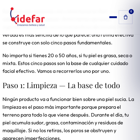
Saltar
Escuchar que necesitas una rutina facial es fácil. Lo difícil es
0
al
saber por dónde empezar. Entre tantas opciones,
contenido
ingredientes y pasos, es normal sentirse abrumada. Pero la
verdad es más sencilla de lo que parece: una rutina efectiva
se construye con solo cinco pasos fundamentales.
No importa si tienes 20 o 50 años, si tu piel es grasa, seca o
mixta. Estos cinco pasos son la base de cualquier cuidado
facial efectivo. Vamos a recorrerlos uno por uno.
Paso 1: Limpieza — La base de todo
Ningún producto va a funcionar bien sobre una piel sucia. La
limpieza es el paso más importante porque prepara el
terreno para todo lo que viene después. Durante el día, tu
piel acumula sudor, grasa, contaminación y residuos de
maquillaje. Si no los retiras, los poros se obstruyen y
aparecen imperfecciones.